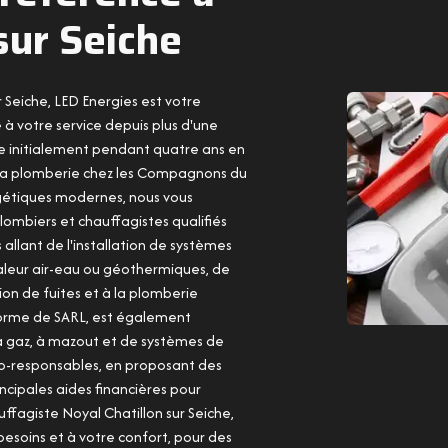
sur Seiche
 Seiche, LED Energies est votre
 à votre service depuis plus d'une
e initialement pendant quatre ans en
 la plomberie chez les Compagnons du
rgétiques modernes, nous vous
lombiers et chauffagistes qualifiés
lant de l'installation de systèmes
leur air-eau ou géothermiques, de
on de fuites et à la plomberie
forme de SARL, est également
s à gaz, à mazout et de systèmes de
éco-responsables, en proposant des
rincipales aides financières pour
auffagiste Noyal Chatillon sur Seiche,
 besoins et à votre confort, pour des